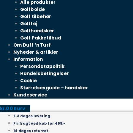
Alle produkter
Golfbolde
Golf tilbehør
Golftøj
Golfhandsker
Golf Pakketilbud
Om Duff ‘n Turf
Nyheder & artikler
Information
Persondatapolitik
Handelsbetingelser
Cookie
Størrelsesguide – handsker
Kundeservice
kr.
0
0
Kurv
1-3 dages levering
Fri fragt ved køb for 499,-
14 dages returret