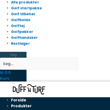
Alle produkter
Golf startpakke
Golf tilbehør
Golfbolde
Golftøj
Golfpakker
Golfhandsker
Restlager
Søg
kr.
0
0
Kurv
Forside
Produkter