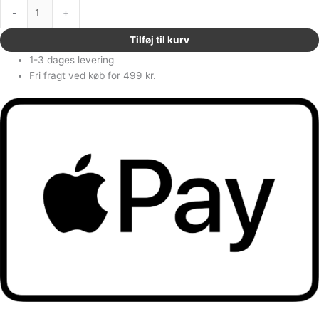
-
+
Tilføj til kurv
1-3 dages levering
Fri fragt ved køb for 499 kr.