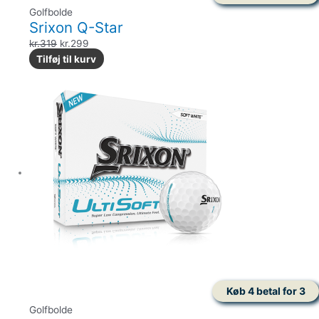
Golfbolde
Srixon Q-Star
kr.
319
kr.
299
Tilføj til kurv
Køb 4 betal for 3
Golfbolde