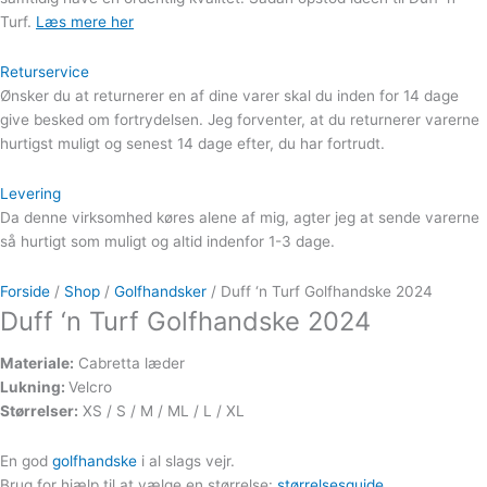
Turf.
Læs mere her
Returservice
Ønsker du at returnerer en af dine varer skal du inden for 14 dage
give besked om fortrydelsen. Jeg forventer, at du returnerer varerne
hurtigst muligt og senest 14 dage efter, du har fortrudt.
Levering
Da denne virksomhed køres alene af mig, agter jeg at sende varerne
så hurtigt som muligt og altid indenfor 1-3 dage.
Forside
/
Shop
/
Golfhandsker
/ Duff ‘n Turf Golfhandske 2024
Duff ‘n Turf Golfhandske 2024
Materiale:
Cabretta læder
Lukning:
Velcro
Størrelser:
XS / S / M / ML / L / XL
En god
golfhandske
i al slags vejr.
Brug for hjælp til at vælge en størrelse:
størrelsesguide