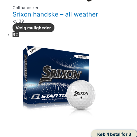
Golfhandsker
Srixon handske – all weather
kr.
139
Vælg muligheder
6%
Køb 4 betal for 3