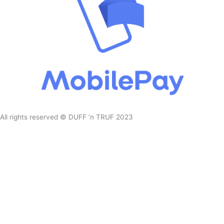
All rights reserved © DUFF ‘n TRUF 2023
|| CVR: 43652435
||
Design af
Orenda
10% rabat på din ordre?
Tilmeld dig for at modtage eksklusive rabatter og særlige tilbud
Navn