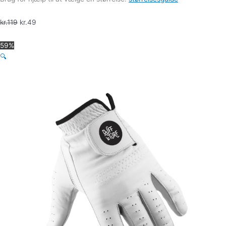
kr.
119
kr.
49
59%
🔍