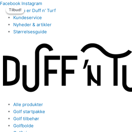
Gå
Den
Den
Den
Den
Facebook
Instagram
Tilbud!
Tilbud!
til
oprindelige
oprindelige
aktuelle
aktuelle
Hvem er Duff n' Turf
indholdet
pris
pris
pris
pris
Kundeservice
var:
var:
er:
er:
Nyheder & artikler
kr.249.
kr.249.
kr.169.
kr.169.
Størrelsesguide
Alle produkter
Golf startpakke
Golf tilbehør
Golfbolde