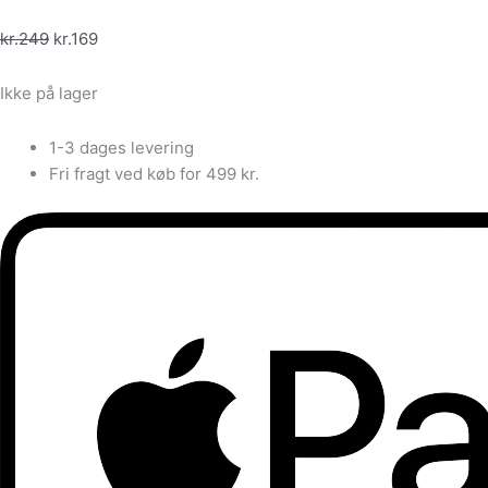
kr.
249
kr.
169
Ikke på lager
1-3 dages levering
Fri fragt ved køb for 499 kr.