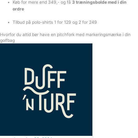
Køb for mere end 349,- og få
3 træningsbolde med i din
ordre
Tilbud på polo-shirts 1 for 129 og 2 for 249
Hvorfor du altid bør have en pitchfork med markeringsmærke i din
golfbag