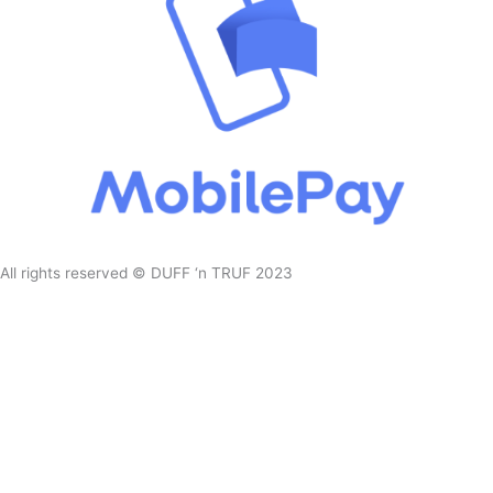
All rights reserved © DUFF ‘n TRUF 2023
|| CVR: 43652435
||
Design af
Orenda
10% rabat på din ordre?
Tilmeld dig for at modtage eksklusive rabatter og særlige tilbud
Navn