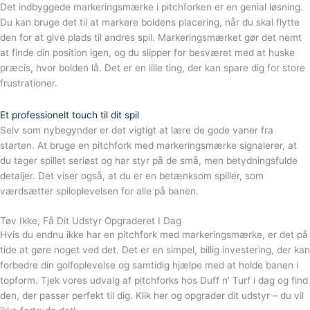
Det indbyggede markeringsmærke i pitchforken er en genial løsning.
Du kan bruge det til at markere boldens placering, når du skal flytte
den for at give plads til andres spil. Markeringsmærket gør det nemt
at finde din position igen, og du slipper for besværet med at huske
præcis, hvor bolden lå. Det er en lille ting, der kan spare dig for store
frustrationer.
Et professionelt touch til dit spil
Selv som nybegynder er det vigtigt at lære de gode vaner fra
starten. At bruge en pitchfork med markeringsmærke signalerer, at
du tager spillet seriøst og har styr på de små, men betydningsfulde
detaljer. Det viser også, at du er en betænksom spiller, som
værdsætter spiloplevelsen for alle på banen.
Tøv Ikke, Få Dit Udstyr Opgraderet I Dag
Hvis du endnu ikke har en pitchfork med markeringsmærke, er det på
tide at gøre noget ved det. Det er en simpel, billig investering, der kan
forbedre din golfoplevelse og samtidig hjælpe med at holde banen i
topform. Tjek vores udvalg af pitchforks hos Duff n’ Turf i dag og find
den, der passer perfekt til dig. Klik her og opgrader dit udstyr – du vil