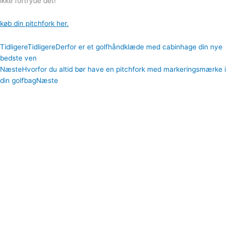
ikke fortryde det!
køb din pitchfork her.
Tidligere
Tidligere
Derfor er et golfhåndklæde med cabinhage din nye
bedste ven
Næste
Hvorfor du altid bør have en pitchfork med markeringsmærke i
din golfbag
Næste