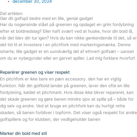
december 30, 2024
Del artiklen:
Gør dit golfspil bedre med en lille, genial gadget
Har du nogensinde stået på greenen og opdaget en grim fordybning
efter et boldnedslag? Eller haft svært ved at huske, hvor din bold lå,
når det blev din tur igen? Hvis du kan nikke genkendende til det, så er
det tid til at investere i en pitchfork med markeringsmærke. Denne
smarte, lille gadget er en uundværlig del af ethvert golfsæt – uanset
om du er nybegynder eller en garvet spiller. Lad mig forklare hvorfor!
Reparérer greenen og viser respekt
En pitchfork er ikke bare en pæn accessory. den har en vigtig
funktion. Når din golfbold lander på greenen, laver den ofte en lille
fordybning, kaldet et pitchmark. Hvis disse ikke bliver repareret, kan
det skade greenen og gøre banen mindre sjov at spille på – både for
dig selv og andre. Ved at bruge en pitchfork kan du hurtigt rette
skaden, så banen forbliver i topform. Det viser også respekt for andre
golfspillere og for klubben, der vedligeholder banen
Marker din bold med stil